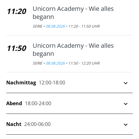
Unicorn Academy - Wie alles
11:20
begann
SERIE •
08.08.2026
• 11:20 - 11:50 UHR
Unicorn Academy - Wie alles
11:50
begann
SERIE •
08.08.2026
• 11:50 - 12:20 UHR
Nachmittag
12:00-18:00
Unicorn Academy - Wie alles
Abend
18:00-24:00
12:20
begann
SERIE •
08.08.2026
• 12:20 - 12:45 UHR
Voll zu spät!
Nacht
24:00-06:00
18:15
SERIE •
08.08.2026
• 18:15 - 18:25 UHR