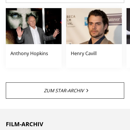
Bo, Flo & Co. - Familie und so
16:05
SERIE •
08.08.2026
• 16:05 - 16:25 UHR
Barbie als die Prinzessin und das
16:25
Dorfmädchen
FERNSEHFILM •
08.08.2026
• 16:25 - 17:45 UHR
Anthony Hopkins
Henry Cavill
Willkommen bei den Louds
17:45
SERIE •
08.08.2026
• 17:45 - 17:55 UHR
ZUM STAR-ARCHIV
Willkommen bei den Louds
17:55
SERIE •
08.08.2026
• 17:55 - 18:15 UHR
FILM-ARCHIV