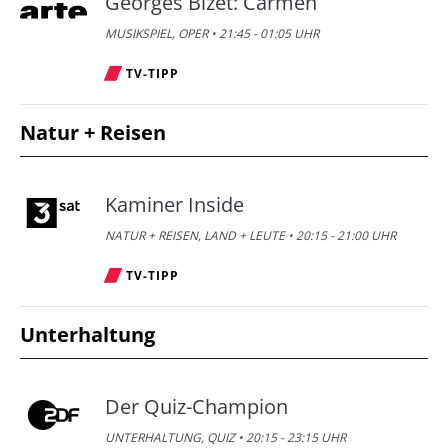
Georges Bizet: Carmen
MUSIKSPIEL, OPER • 21:45 - 01:05 UHR
TV-TIPP
Natur + Reisen
Kaminer Inside
NATUR + REISEN, LAND + LEUTE • 20:15 - 21:00 UHR
TV-TIPP
Unterhaltung
Der Quiz-Champion
UNTERHALTUNG, QUIZ • 20:15 - 23:15 UHR